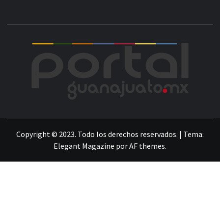
POR
LA INFORMACIÓN DE GUANAJUATO
Copyright © 2023. Todo los derechos reservados.
|
Tema:
Elegant Magazine
por
AF themes
.