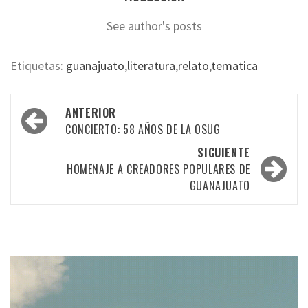
See author's posts
Etiquetas:
guanajuato
,
literatura
,
relato
,
tematica
Navegación
ANTERIOR
por
CONCIERTO: 58 AÑOS DE LA OSUG
las
SIGUIENTE
HOMENAJE A CREADORES POPULARES DE
entradas
GUANAJUATO