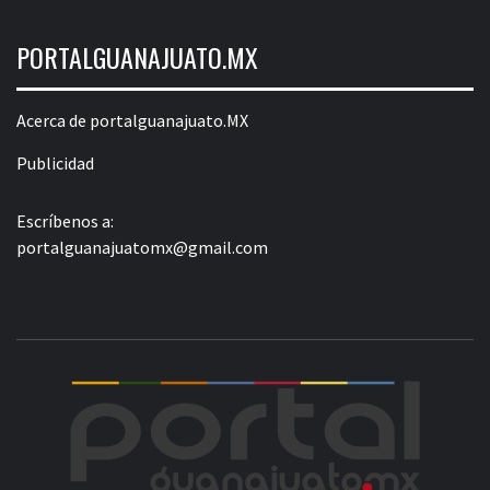
PORTALGUANAJUATO.MX
Acerca de portalguanajuato.MX
Publicidad
Escríbenos a:
portalguanajuatomx@gmail.com
POR