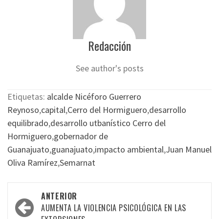
Redacción
See author's posts
Etiquetas:
alcalde Nicéforo Guerrero
Reynoso
,
capital
,
Cerro del Hormiguero
,
desarrollo
equilibrado
,
desarrollo utbanístico Cerro del
Hormiguero
,
gobernador de
Guanajuato
,
guanajuato
,
impacto ambiental
,
Juan Manuel
Oliva Ramírez
,
Semarnat
Navegación
ANTERIOR
por
AUMENTA LA VIOLENCIA PSICOLÓGICA EN LAS