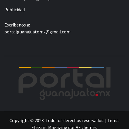
Publicidad
Escríbenos a:
portalguanajuatomx@gmail.com
POR
LA INFORMACIÓN DE GUANAJUATO
Copyright © 2023. Todo los derechos reservados.
|
Tema:
Elegant Magazine
por
AF themes
.