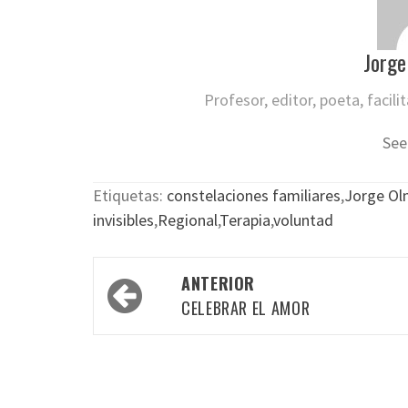
Jorge
Profesor, editor, poeta, facil
See
Etiquetas:
constelaciones familiares
,
Jorge Ol
invisibles
,
Regional
,
Terapia
,
voluntad
Navegación
ANTERIOR
por
CELEBRAR EL AMOR
las
entradas