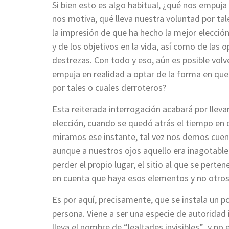
Si bien esto es algo habitual, ¿qué nos empuja
nos motiva, qué lleva nuestra voluntad por tal
la impresión de que ha hecho la mejor elección
y de los objetivos en la vida, así como de las
destrezas. Con todo y eso, aún es posible volve
empuja en realidad a optar de la forma en que
por tales o cuales derroteros?
Esta reiterada interrogación acabará por llev
elección, cuando se quedó atrás el tiempo en q
miramos ese instante, tal vez nos demos cuen
aunque a nuestros ojos aquello era inagotable.
perder el propio lugar, el sitio al que se pert
en cuenta que haya esos elementos y no otro
Es por aquí, precisamente, que se instala un p
persona. Viene a ser una especie de autoridad 
lleva el nombre de “lealtades invisibles” y no