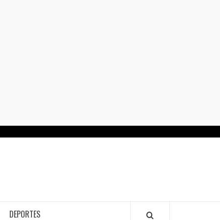
RTALGUANAJUATO.MX
DEPORTES