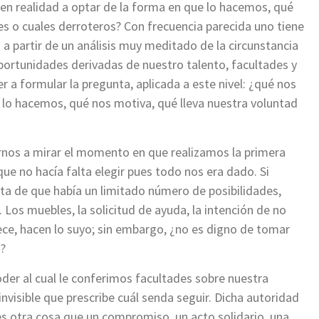
 en realidad a optar de la forma en que lo hacemos, qué
es o cuales derroteros? Con frecuencia parecida uno tiene
 a partir de un análisis muy meditado de la circunstancia
 oportunidades derivadas de nuestro talento, facultades y
r a formular la pregunta, aplicada a este nivel: ¿qué nos
 lo hacemos, qué nos motiva, qué lleva nuestra voluntad
arnos a mirar el momento en que realizamos la primera
ue no hacía falta elegir pues todo nos era dado. Si
ta de que había un limitado número de posibilidades,
 Los muebles, la solicitud de ayuda, la intención de no
enece, hacen lo suyo; sin embargo, ¿no es digno de tomar
s?
oder al cual le conferimos facultades sobre nuestra
invisible que prescribe cuál senda seguir. Dicha autoridad
 es otra cosa que un compromiso, un acto solidario, una