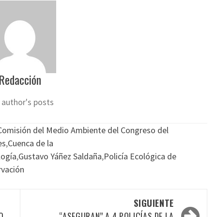
Redacción
 author's posts
Comisión del Medio Ambiente del Congreso del
es
,
Cuenca de la
logía
,
Gustavo Yáñez Saldaña
,
Policía Ecológica de
rvación
SIGUIENTE
O
“ASEGURAN” A 4 POLICÍAS DE LA