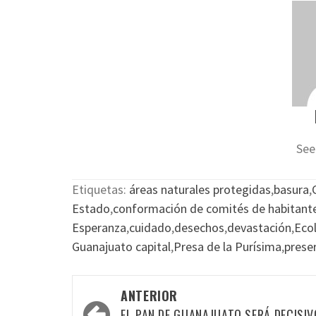
See
Etiquetas:
áreas naturales protegidas
,
basura
,
Estado
,
conformación de comités de habitant
Esperanza
,
cuidado
,
desechos
,
devastación
,
Eco
Guanajuato capital
,
Presa de la Purísima
,
prese
Navegación
ANTERIOR
EL PAN DE GUANAJUATO SERÁ DECISIV