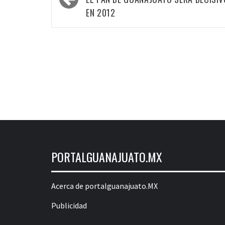
por
las
EN 2012
entradas
PORTALGUANAJUATO.MX
Acerca de portalguanajuato.MX
Publicidad