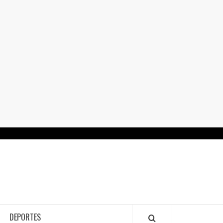
RTALGUANAJUATO.MX
DEPORTES