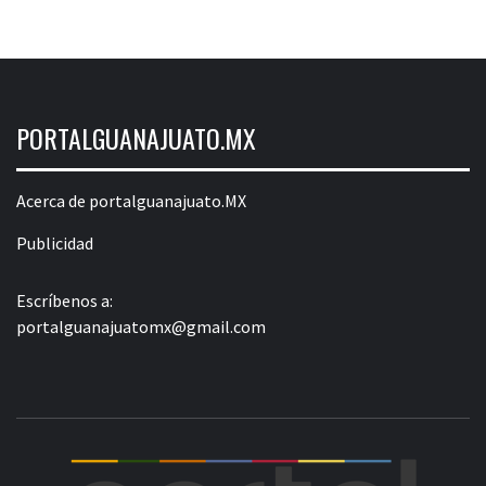
PORTALGUANAJUATO.MX
Acerca de portalguanajuato.MX
Publicidad
Escríbenos a:
portalguanajuatomx@gmail.com
POR