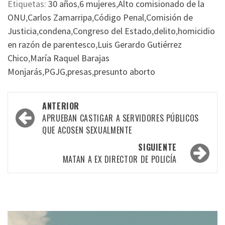
Etiquetas:
30 años
,
6 mujeres
,
Alto comisionado de la
ONU
,
Carlos Zamarripa
,
Código Penal
,
Comisión de
Justicia
,
condena
,
Congreso del Estado
,
delito
,
homicidio
en razón de parentesco
,
Luis Gerardo Gutiérrez
Chico
,
María Raquel Barajas
Monjarás
,
PGJG
,
presas
,
presunto aborto
Navegación
ANTERIOR
por
APRUEBAN CASTIGAR A SERVIDORES PÚBLICOS
QUE ACOSEN SEXUALMENTE
las
SIGUIENTE
entradas
MATAN A EX DIRECTOR DE POLICÍA