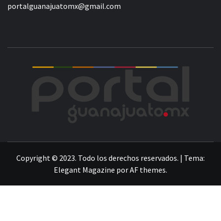
portalguanajuatomx@gmail.com
POR
LA INFORMACIÓN DE GUANAJUATO
Copyright © 2023. Todo los derechos reservados.
|
Tema:
Elegant Magazine
por
AF themes
.