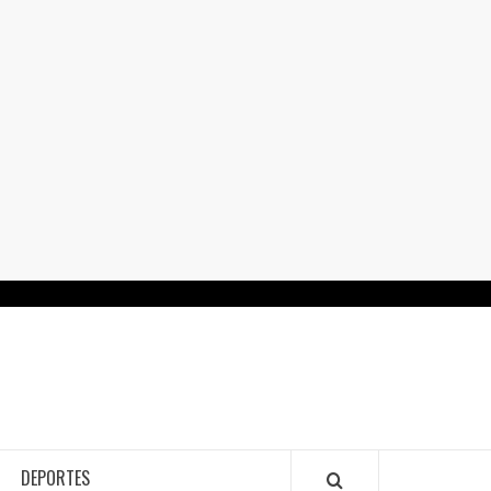
RTALGUANAJUATO.MX
DEPORTES