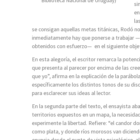
Biblioteca Nacional de Uruguay)
si
en
la
se consigan aquellas metas titánicas, Rodó nos
inmediatamente hay que ponerse a trabajar —a
obtenidos con esfuerzo— en el siguiente obje
En esta alegoría, el escritor remarca la poten
que presenta al parecer por encima de las creen
que yo”, afirma en la explicación de la parábol
específicamente los distintos tonos de su discu
para esclarecer sus ideas al lector.
En la segunda parte del texto, el ensayista aba
territorios expuestos en un mapa, la necesida
experimente la libertad. Refiere: “el candor d
como plata, y donde ríos morosos van diciendo,
enuncia desde el punto de vista psicológico, a