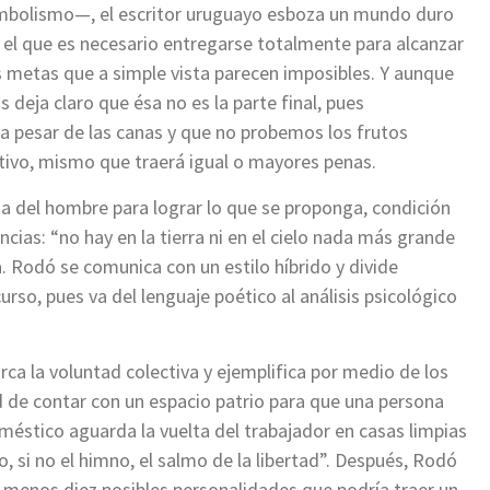
mbolismo—, el escritor uruguayo esboza un mundo duro
 el que es necesario entregarse totalmente para alcanzar
s metas que a simple vista parecen imposibles. Y aunque
 deja claro que ésa no es la parte final, pues
 pesar de las canas y que no probemos los frutos
tivo, mismo que traerá igual o mayores penas.
cia del hombre para lograr lo que se proponga, condición
cias: “no hay en la tierra ni en el cielo nada más grande
a. Rodó se comunica con un estilo híbrido y divide
rso, pues va del lenguaje poético al análisis psicológico
rca la voluntad colectiva y ejemplifica por medio de los
d de contar con un espacio patrio para que una persona
oméstico aguarda la vuelta del trabajador en casas limpias
 si no el himno, el salmo de la libertad”. Después, Rodó
l menos diez posibles personalidades que podría traer un