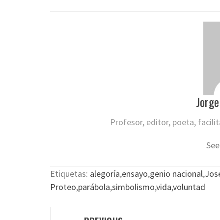
Jorge
Profesor, editor, poeta, facil
See
Etiquetas:
alegoría
,
ensayo
,
genio nacional
,
Jos
Proteo
,
parábola
,
simbolismo
,
vida
,
voluntad
Post