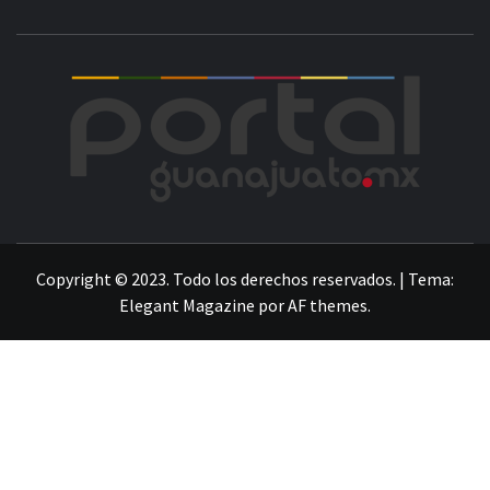
POR
LA INFORMACIÓN DE GUANAJUATO
Copyright © 2023. Todo los derechos reservados.
|
Tema:
Elegant Magazine
por
AF themes
.