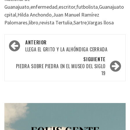
Guanajuato
,
enfermedad
,
escritor
,
futbolista
,
Guanajuato
cpital
,
Hilda Anchondo
,
Juan Manuel Ramírez
Palomares
,
libro
,
revista Tertulia
,
Sartre
,
Vargas llosa
Navegación
ANTERIOR
por
LLEGA EL GRITO Y LA ALHÓNDIGA CERRADA
las
SIGUIENTE
PIEDRA SOBRE PIEDRA EN EL MUSEO DEL SIGLO
entradas
19