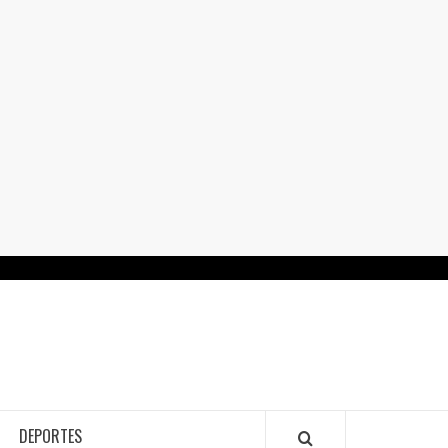
RTALGUANAJUATO.MX
DEPORTES