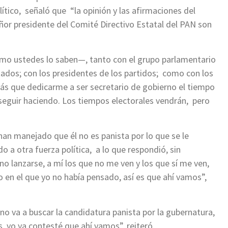
lítico, señaló que “la opinión y las afirmaciones del
ñor presidente del Comité Directivo Estatal del PAN son
mo ustedes lo saben—, tanto con el grupo parlamentario
ados; con los presidentes de los partidos; como con los
ás que dedicarme a ser secretario de gobierno el tiempo
a seguir haciendo. Los tiempos electorales vendrán, pero
 han manejado que él no es panista por lo que se le
o a otra fuerza política, a lo que respondió, sin
 no lanzarse, a mí los que no me ven y los que sí me ven,
 en el que yo no había pensado, así es que ahí vamos”,
o no va a buscar la candidatura panista por la gubernatura,
s, yo ya contesté que ahí vamos”, reiteró.