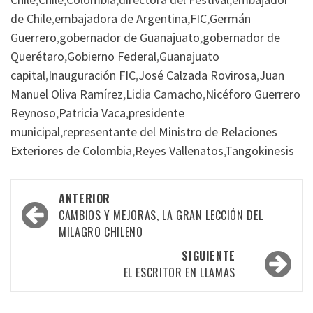
de Chile
,
embajadora de Argentina
,
FIC
,
Germán
Guerrero
,
gobernador de Guanajuato
,
gobernador de
Querétaro
,
Gobierno Federal
,
Guanajuato
capital
,
Inauguración FIC
,
José Calzada Rovirosa
,
Juan
Manuel Oliva Ramírez
,
Lidia Camacho
,
Nicéforo Guerrero
Reynoso
,
Patricia Vaca
,
presidente
municipal
,
representante del Ministro de Relaciones
Exteriores de Colombia
,
Reyes Vallenatos
,
Tangokinesis
Navegación
ANTERIOR
por
CAMBIOS Y MEJORAS, LA GRAN LECCIÓN DEL
MILAGRO CHILENO
las
SIGUIENTE
entradas
EL ESCRITOR EN LLAMAS