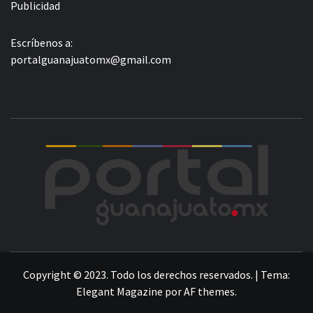
Publicidad
Escríbenos a:
portalguanajuatomx@gmail.com
POR
LA INFORMACIÓN DE GUANAJUATO
Copyright © 2023. Todo los derechos reservados.
|
Tema:
Elegant Magazine
por
AF themes
.