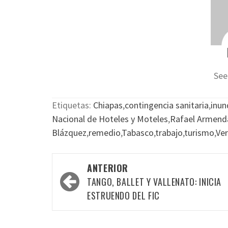
See
Etiquetas:
Chiapas
,
contingencia sanitaria
,
inun
Nacional de Hoteles y Moteles
,
Rafael Armend
Blázquez
,
remedio
,
Tabasco
,
trabajo
,
turismo
,
Ver
Navegación
ANTERIOR
por
TANGO, BALLET Y VALLENATO: INICIA
las
ESTRUENDO DEL FIC
entradas