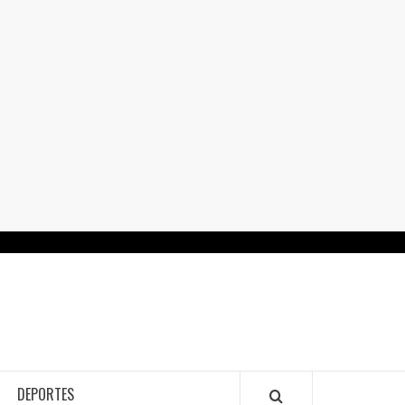
RTALGUANAJUATO.MX
DEPORTES