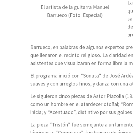
La
El artista de la guitarra Manuel
qu
Barrueco (Foto: Especial)
sa
de
pr
Barrueco, en palabras de algunos expertos pr
que llenaron el recinto religioso. La claridad e
asistentes que visualizaran en forma libre la m
El programa inició con “Sonata” de José Ardévo
suaves y con arreglos finos, y danza con una 
Le siguieron cinco piezas de Astor Piazolla (
como un hombre en el atardecer otoñal; “Romá
inicia; y “Acentuado”, distintivo por sus golpes
La pieza “Tristón” fue semejante a un lamento 
lágrimas; y “Compadre”, fue breve y de ánimo