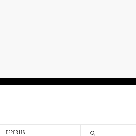
RTALGUANAJUATO.MX
DEPORTES