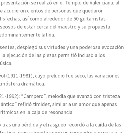
 presentación se realizó en el Templo de Valenciana, al
e acudieron cientos de personas que quedaron
tisfechas, así como alrededor de 50 guitarristas
seosos de estar cerca del maestro y su propuesta
edominantemente latina.
esentes, desplegó sus virtudes y una poderosa evocación
n la ejecución de las piezas permitió incluso a los
úsica.
l (1911-1981), cuyo preludio fue seco, las variaciones
atmósfera dramática.
1921-1992): “Campero”, melodía que avanzó con tristeza
ntico” refirió timidez, similar a un amor que apenas
 rítmicos en la caja de resonancia.
tras una pérdida y el rasgueo recordó a la caída de las
 festivo, precisamente como un compadre que pasa a la