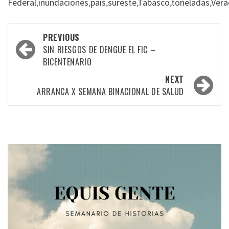
Federal
,
inundaciones
,
país
,
sureste
,
Tabasco
,
toneladas
,
Vera
Post
PREVIOUS
navigation
SIN RIESGOS DE DENGUE EL FIC –
BICENTENARIO
NEXT
ARRANCA X SEMANA BINACIONAL DE SALUD