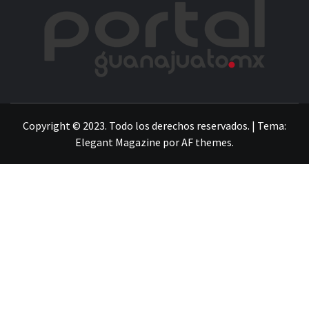
POR
LA INFORMACIÓN DE GUANAJUATO
Copyright © 2023. Todo los derechos reservados.
|
Tema:
Elegant Magazine
por
AF themes
.