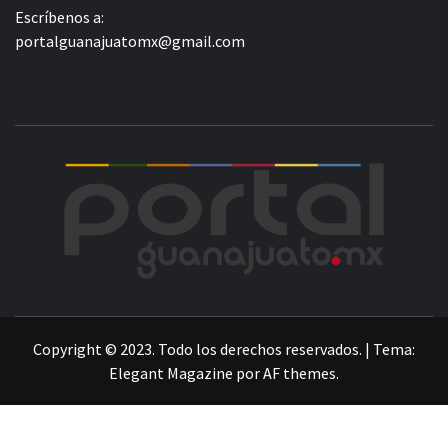
Escríbenos a:
portalguanajuatomx@gmail.com
POR
LA INFORMACIÓN DE GUANAJUATO
Copyright © 2023. Todo los derechos reservados.
|
Tema:
Elegant Magazine
por
AF themes
.