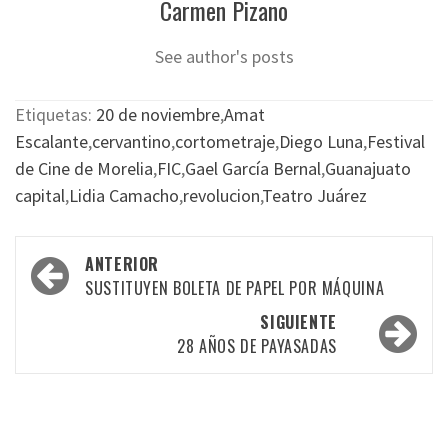
Carmen Pizano
See author's posts
Etiquetas:
20 de noviembre
,
Amat
Escalante
,
cervantino
,
cortometraje
,
Diego Luna
,
Festival
de Cine de Morelia
,
FIC
,
Gael García Bernal
,
Guanajuato
capital
,
Lidia Camacho
,
revolucion
,
Teatro Juárez
Navegación
ANTERIOR
por
SUSTITUYEN BOLETA DE PAPEL POR MÁQUINA
las
SIGUIENTE
28 AÑOS DE PAYASADAS
entradas