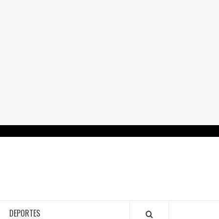
RTALGUANAJUATO.MX
DEPORTES