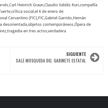
arvés
,
Carl Heinrich Graun
,
Claudio Valdés Kuri
,
compañía
 fuerte
,
crítica social
,
el 6 de enero de
ional Cervantino (FIC)
,
FIC
,
Gabriel Garrido
,
Hernán
a desorientada
,
objetos contemporáneos
,
Ópera de
árez
,
tragedia en tres actos
,
verdadera
SIGUIENTE
SALE MOSQUEDA DEL GABINETE ESTATAL