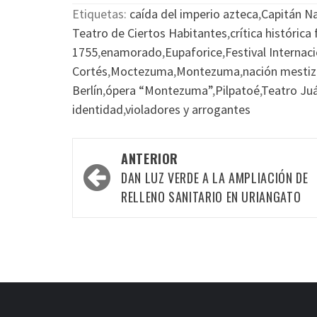
Etiquetas:
caída del imperio azteca
,
Capitán N
Teatro de Ciertos Habitantes
,
crítica histórica
1755
,
enamorado
,
Eupaforice
,
Festival Internac
Cortés
,
Moctezuma
,
Montezuma
,
nación mestiz
Berlín
,
ópera “Montezuma”
,
Pilpatoé
,
Teatro Ju
identidad
,
violadores y arrogantes
Navegación
ANTERIOR
por
DAN LUZ VERDE A LA AMPLIACIÓN DE
las
RELLENO SANITARIO EN URIANGATO
entradas