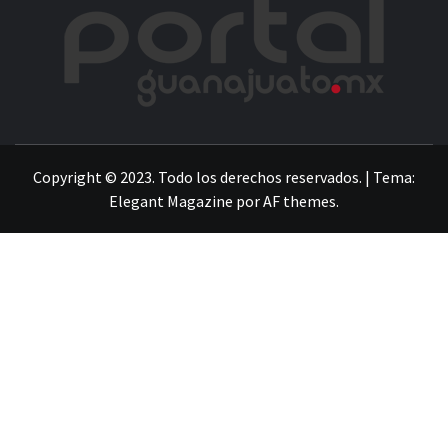
POR
LA INFORMACIÓN DE GUANAJUATO
Copyright © 2023. Todo los derechos reservados.
|
Tema:
Elegant Magazine
por
AF themes
.