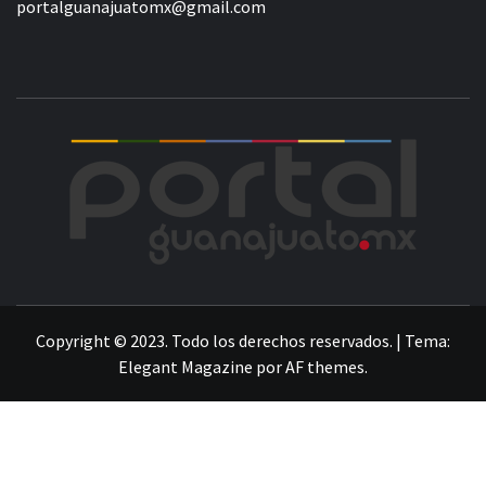
portalguanajuatomx@gmail.com
POR
LA INFORMACIÓN DE GUANAJUATO
Copyright © 2023. Todo los derechos reservados.
|
Tema:
Elegant Magazine
por
AF themes
.