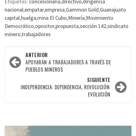
Etiquetas:
concesionaria
,
directivo
,
dirigencia
nacional
,
empatar
,
empresa
,
Gammon Gold
,
Guanajuato
capital
,
huelga
,
mina El Cubo
,
Minería
,
Movimiento
Democrático
,
opositor
,
propuesta
,
sección 142
,
sindicato
minero
,
trabajadores
Navegación
ANTERIOR
por
APOYARÁN A TRABAJADORES A TRAVÉS DE
PUEBLOS MINEROS
las
SIGUIENTE
entradas
INDEPENDENCIA: DEPENDENCIA, REVOLUCIÓN:
EVOLUCIÓN