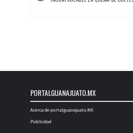
por
las
entradas
PORTALGUANAJUATO.MX
Acerca de portalguanajuato.MX
Publicidad