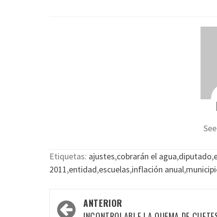
See
Etiquetas:
ajustes
,
cobrarán el agua
,
diputado
,
2011
,
entidad
,
escuelas
,
inflación anual
,
municipi
Navegación
ANTERIOR
INCONTROLABLE LA QUEMA DE CUETE