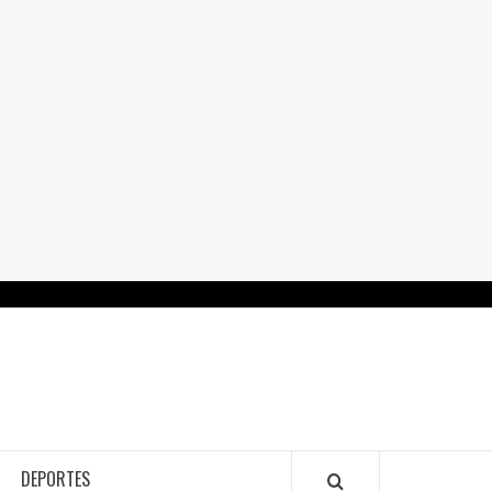
RTALGUANAJUATO.MX
DEPORTES