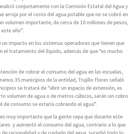
analizó conjuntamente con la Comisión Estatal del Agua y
e arroja por el costo del agua potable que no se cobró en
 un volumen importante, de cerca de 10 millones de pesos,
 este año”.
ne un impacto en los sistemas operadores que tienen que
n el tratamiento del líquido, además de que “es mucho
.
intención de cobrar el consumo del agua en las escuelas,
menos 35 municipios de la entidad, Trujillo Flores señaló
cipios se tratará de “abrir un espacio de extensión, es
erto volumen de agua o de metros cúbicos, serán sin cobro
vel de consumo se estaría cobrando el agua”.
ue es muy importante que la gente sepa que durante este
olares y aumentó el consumo del agua, contrario a lo que
 de racionalidad y de cuidado del agua, sucedió todo lo