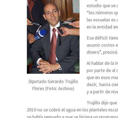
estudio que se 
“los números qu
las escuelas es
en la entidad en
Ese déficit tie
asumir costos e
dinero”, precisó
Al hablar de la 
por parte de al 
que en esos muni
Diputado Gerardo Trujillo
decir, hasta ci
Flores (Foto: Archivo)
y a partir de ni
Trujillo dijo q
2010 no se cobró el agua en los planteles esc
se había pensado a que se hiciera un programa