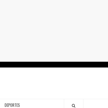
RTALGUANAJUATO.MX
DEPORTES