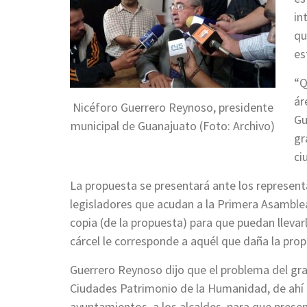
in
qu
es
“Q
ár
Nicéforo Guerrero Reynoso, presidente
Gu
municipal de Guanajuato (Foto: Archivo)
gr
ci
La propuesta se presentará ante los represen
legisladores que acudan a la Primera Asamble
copia (de la propuesta) para que puedan llevar
cárcel le corresponde a aquél que daña la pro
Guerrero Reynoso dijo que el problema del graf
Ciudades Patrimonio de la Humanidad, de ahí q
ayuntamientos, a los alcaldes, para que prese