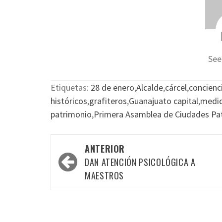
See
Etiquetas:
28 de enero
,
Alcalde
,
cárcel
,
concienci
históricos
,
grafiteros
,
Guanajuato capital
,
medid
patrimonio
,
Primera Asamblea de Ciudades Pa
Navegación
ANTERIOR
por
DAN ATENCIÓN PSICOLÓGICA A
las
MAESTROS
entradas