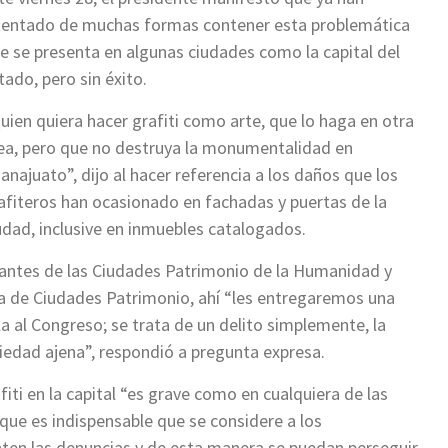
tentado de muchas formas contener esta problemática
e se presenta en algunas ciudades como la capital del
tado, pero sin éxito.
uien quiera hacer grafiti como arte, que lo haga en otra
ea, pero que no destruya la monumentalidad en
anajuato”, dijo al hacer referencia a los daños que los
afiteros han ocasionado en fachadas y puertas de la
udad, inclusive en inmuebles catalogados.
tantes de las Ciudades Patrimonio de la Humanidad y
a de Ciudades Patrimonio, ahí “les entregaremos una
la al Congreso; se trata de un delito simplemente, la
piedad ajena”, respondió a pregunta expresa.
iti en la capital “es grave como en cualquiera de las
ue es indispensable que se considere a los
nten las denuncias y de esta manera se puedan perseguir