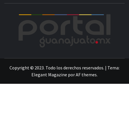
POR
LA INFORMACIÓN DE GUANAJUATO
Copyright © 2023. Todo los derechos reservados.
|
Tema:
Elegant Magazine
por
AF themes
.