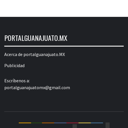
PORTALGUANAJUATO.MX
Acerca de portalguanajuato.MX
Publicidad
Escríbenos a:
portalguanajuatomx@gmail.com
POR