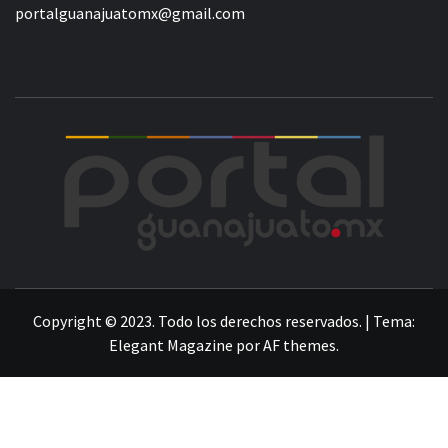
portalguanajuatomx@gmail.com
POR
LA INFORMACIÓN DE GUANAJUATO
Copyright © 2023. Todo los derechos reservados.
|
Tema:
Elegant Magazine
por
AF themes
.