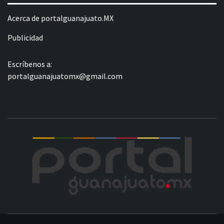
Acerca de portalguanajuato.MX
Publicidad
Escríbenos a:
portalguanajuatomx@gmail.com
POR
LA INFORMACIÓN DE GUANAJUATO