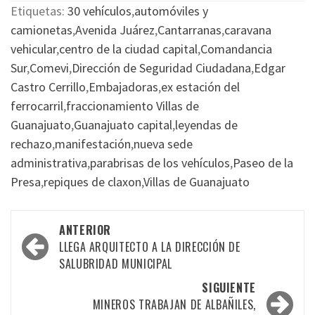
Etiquetas:
30 vehículos
,
automóviles y
camionetas
,
Avenida Juárez
,
Cantarranas
,
caravana
vehicular
,
centro de la ciudad capital
,
Comandancia
Sur
,
Comevi
,
Dirección de Seguridad Ciudadana
,
Edgar
Castro Cerrillo
,
Embajadoras
,
ex estación del
ferrocarril
,
fraccionamiento Villas de
Guanajuato
,
Guanajuato capital
,
leyendas de
rechazo
,
manifestación
,
nueva sede
administrativa
,
parabrisas de los vehículos
,
Paseo de la
Presa
,
repiques de claxon
,
Villas de Guanajuato
Navegación
ANTERIOR
por
LLEGA ARQUITECTO A LA DIRECCIÓN DE
SALUBRIDAD MUNICIPAL
las
SIGUIENTE
entradas
MINEROS TRABAJAN DE ALBAÑILES,