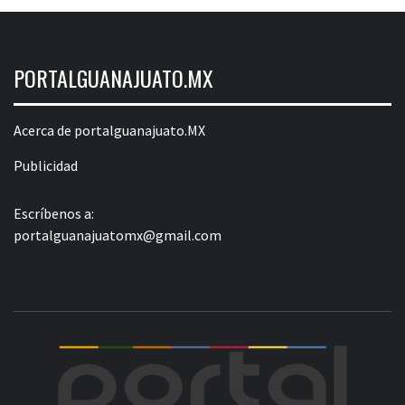
PORTALGUANAJUATO.MX
Acerca de portalguanajuato.MX
Publicidad
Escríbenos a:
portalguanajuatomx@gmail.com
POR