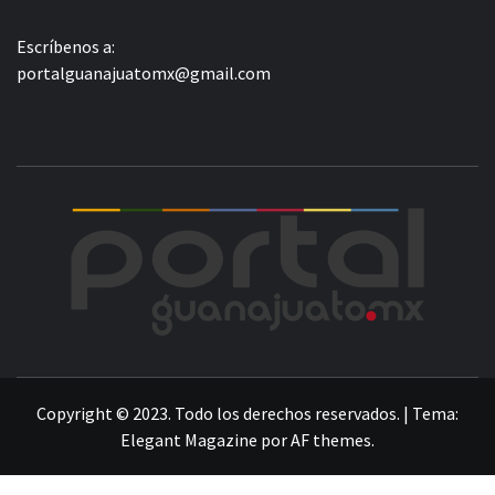
Escríbenos a:
portalguanajuatomx@gmail.com
POR
LA INFORMACIÓN DE GUANAJUATO
Copyright © 2023. Todo los derechos reservados.
|
Tema:
Elegant Magazine
por
AF themes
.