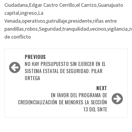
Ciudadana
,
Edgar Castro Cerrillo
,
el Carrizo
,
Guanajuato
capital
,
ingreso
,
La
Venada
,
operativos
,
patrullaje
,
presidente
,
riñas entre
pandillas
,
robos
,
Seguridad
,
tranquilidad
,
vecinos
,
vigilancia
,
z
de conflicto
Post
PREVIOUS
navigation
NO HAY PRESUPUESTO SIN EJERCER EN EL
SISTEMA ESTATAL DE SEGURIDAD: PILAR
ORTEGA
NEXT
EN FAVOR DEL PROGRAMA DE
CREDENCIALIZACIÓN DE MENORES LA SECCIÓN
13 DEL SNTE