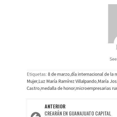
See
Etiquetas:
8 de marzo
,
día internacional de la 
Mujer
,
Luz María Ramírez Villalpando
,
María Jo
Castro
,
medalla de honor
,
microempresarias ru
Navegación
ANTERIOR
por
CREARÁN EN GUANAJUATO CAPITAL