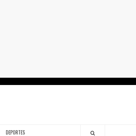
RTALGUANAJUATO.MX
DEPORTES