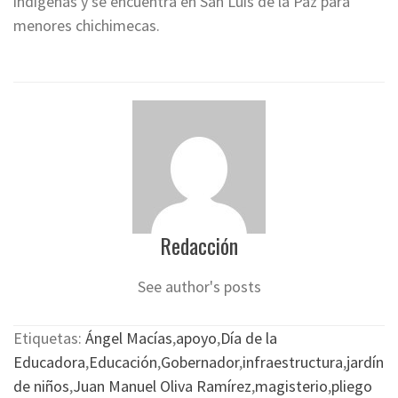
indígenas y se encuentra en San Luis de la Paz para
menores chichimecas.
Redacción
See author's posts
Etiquetas:
Ángel Macías
,
apoyo
,
Día de la
Educadora
,
Educación
,
Gobernador
,
infraestructura
,
jardín
de niños
,
Juan Manuel Oliva Ramírez
,
magisterio
,
pliego