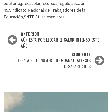
petitorio
,
preescolar
,
recursos
,
regalo
,
sección
45
,
Sindicato Nacional de Trabajadores de la
Educación
,
SNTE
,
útiles escolares
Navegación
ANTERIOR
por
AÚN ESTÁ POR LLEGAR EL CALOR INTENSO ESTE
AÑO
las
SIGUIENTE
entradas
LLEGA A 60 EL NÚMERO DE GUANAJUATENSES
DESAPARECIDOS