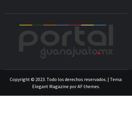
POR
LA INFORMACIÓN DE GUANAJUATO
Copyright © 2023. Todo los derechos reservados.
|
Tema:
Elegant Magazine
por
AF themes
.