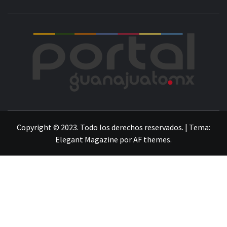
POR
LA INFORMACIÓN DE GUANAJUATO
Copyright © 2023. Todo los derechos reservados.
|
Tema:
Elegant Magazine
por
AF themes
.