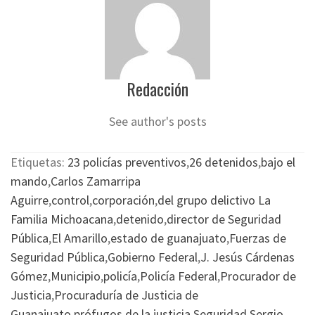
Redacción
See author's posts
Etiquetas:
23 policías preventivos
,
26 detenidos
,
bajo el
mando
,
Carlos Zamarripa
Aguirre
,
control
,
corporación
,
del grupo delictivo La
Familia Michoacana
,
detenido
,
director de Seguridad
Pública
,
El Amarillo
,
estado de guanajuato
,
Fuerzas de
Seguridad Pública
,
Gobierno Federal
,
J. Jesús Cárdenas
Gómez
,
Municipio
,
policía
,
Policía Federal
,
Procurador de
Justicia
,
Procuraduría de Justicia de
Guanajuato
,
prófugos de la justicia
,
Seguridad
,
Sergio