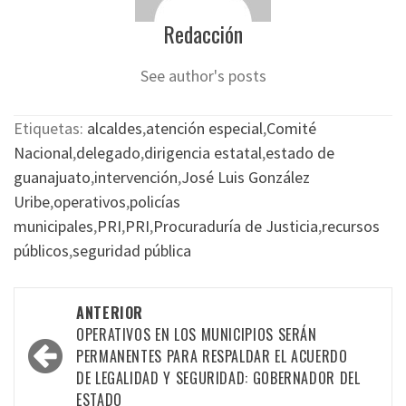
Redacción
See author's posts
Etiquetas:
alcaldes
,
atención especial
,
Comité
Nacional
,
delegado
,
dirigencia estatal
,
estado de
guanajuato
,
intervención
,
José Luis González
Uribe
,
operativos
,
policías
municipales
,
PRI
,
PRI
,
Procuraduría de Justicia
,
recursos
públicos
,
seguridad pública
Navegación
ANTERIOR
por
OPERATIVOS EN LOS MUNICIPIOS SERÁN
PERMANENTES PARA RESPALDAR EL ACUERDO
las
DE LEGALIDAD Y SEGURIDAD: GOBERNADOR DEL
entradas
ESTADO