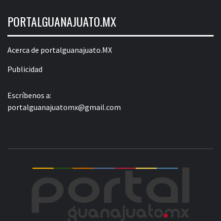
PORTALGUANAJUATO.MX
Acerca de portalguanajuato.MX
Publicidad
Escríbenos a:
portalguanajuatomx@gmail.com
POR