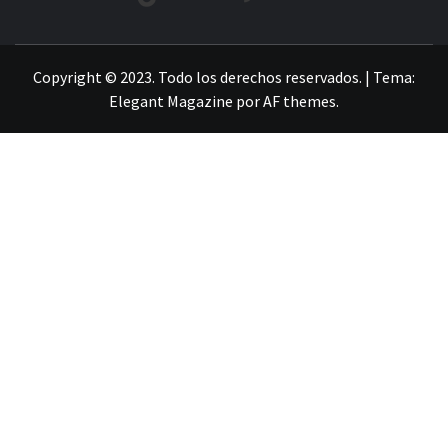
LA INFORMACIÓN DE GUANAJUATO
Copyright © 2023. Todo los derechos reservados.
|
Tema:
Elegant Magazine
por
AF themes
.