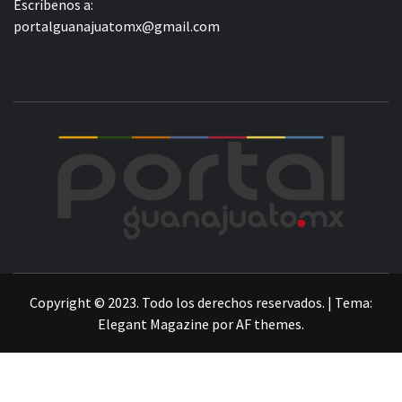
Escríbenos a:
portalguanajuatomx@gmail.com
POR
LA INFORMACIÓN DE GUANAJUATO
Copyright © 2023. Todo los derechos reservados.
|
Tema:
Elegant Magazine
por
AF themes
.