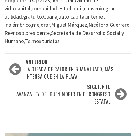
Etiquetas:
14 plazas
,
beneficiar
,
calidad de
vida
,
capital
,
comunidad estudiantil
,
convenio
,
gran
utilidad
,
gratuito
,
Guanajuato capital
,
internet
inalámbrico
,
mejorar
,
Miguel Márquez
,
Nicéforo Guerrero
Reynoso
,
presidente
,
Secretaría de Desarrollo Social y
Humano
,
Telmex
,
turistas
Navegación
ANTERIOR
por
LA OLEADA DE CALOR EN GUANAJUATO, MÁS
INTENSA QUE EN LA PLAYA
las
SIGUIENTE
entradas
AVANZA LEY DEL BUEN MORIR EN EL CONGRESO
ESTATAL