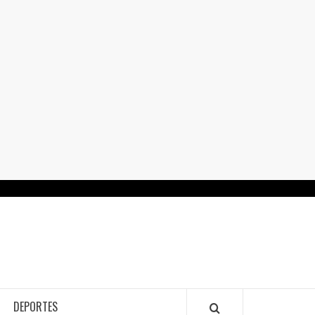
RTALGUANAJUATO.MX
DEPORTES