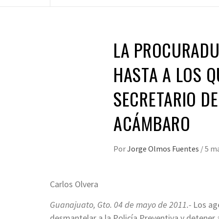
LA PROCURADUR
HASTA A LOS Q
SECRETARIO D
ACÁMBARO
Por
Jorge Olmos Fuentes
/
5 m
Carlos Olvera
Guanajuato, Gto. 04 de mayo de 2011.-
Los ag
desmantelar a la Policía Preventiva y detener