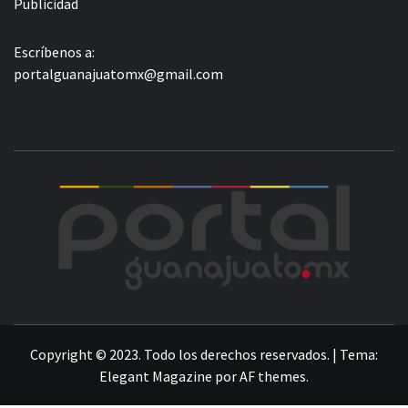
Publicidad
Escríbenos a:
portalguanajuatomx@gmail.com
POR
LA INFORMACIÓN DE GUANAJUATO
Copyright © 2023. Todo los derechos reservados.
|
Tema:
Elegant Magazine
por
AF themes
.