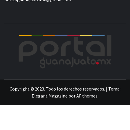
POR
LA INFORMACIÓN DE GUANAJUATO
Copyright © 2023. Todo los derechos reservados.
|
Tema:
Elegant Magazine
por
AF themes
.