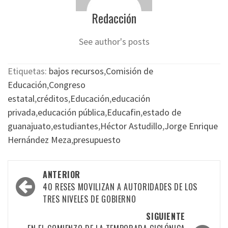
Redacción
See author's posts
Etiquetas:
bajos recursos
,
Comisión de
Educación
,
Congreso
estatal
,
créditos
,
Educación
,
educación
privada
,
educación pública
,
Educafin
,
estado de
guanajuato
,
estudiantes
,
Héctor Astudillo
,
Jorge Enrique
Hernández Meza
,
presupuesto
Navegación
ANTERIOR
por
40 RESES MOVILIZAN A AUTORIDADES DE LOS
TRES NIVELES DE GOBIERNO
las
SIGUIENTE
entradas