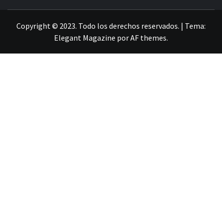
LA INFORMACIÓN DE GUANAJUATO
Copyright © 2023. Todo los derechos reservados.
|
Tema:
Elegant Magazine
por
AF themes
.