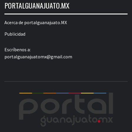
PORTALGUANAJUATO.MX
Acerca de portalguanajuato.MX
Publicidad
Escríbenos a:
portalguanajuatomx@gmail.com
POR