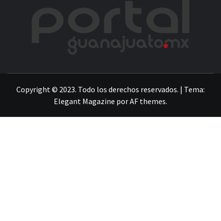
POR
LA INFORMACIÓN DE GUANAJUATO
Copyright © 2023. Todo los derechos reservados.
|
Tema:
Elegant Magazine
por
AF themes
.