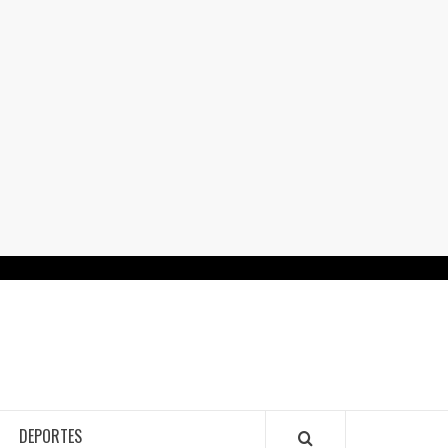
RTALGUANAJUATO.MX
DEPORTES