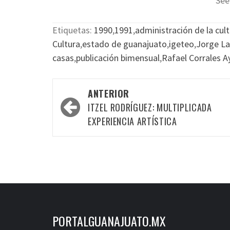
See
Etiquetas:
1990
,
1991
,
administración de la cul
Cultura
,
estado de guanajuato
,
igeteo
,
Jorge La
casas
,
publicación bimensual
,
Rafael Corrales A
Navegación
ANTERIOR
por
ITZEL RODRÍGUEZ: MULTIPLICADA
las
EXPERIENCIA ARTÍSTICA
entradas
PORTALGUANAJUATO.MX