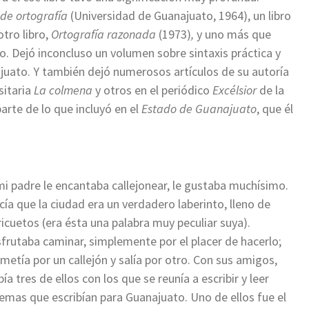
de ortografía
(Universidad de Guanajuato, 1964), un libro
tro libro,
Ortografía razonada
(1973)
,
y uno más que
o. Dejó inconcluso un volumen sobre sintaxis práctica y
ajuato. Y también dejó numerosos artículos de su autoría
sitaria
La colmena
y otros en el periódico
Excélsior
de la
arte de lo que incluyó en el
Estado de Guanajuato
, que él
mi padre le encantaba callejonear, le gustaba muchísimo.
cía que la ciudad era un verdadero laberinto, lleno de
ricuetos (era ésta una palabra muy peculiar suya).
sfrutaba caminar, simplemente por el placer de hacerlo;
 metía por un callejón y salía por otro. Con sus amigos,
ía tres de ellos con los que se reunía a escribir y leer
emas que escribían para Guanajuato. Uno de ellos fue el