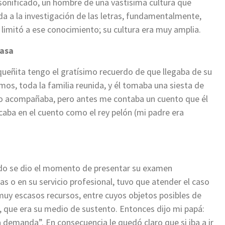
rsonificado, un hombre de una vastísima cultura que
da a la investigación de las letras, fundamentalmente,
 limitó a ese conocimiento; su cultura era muy amplia.
casa
eñita tengo el gratísimo recuerdo de que llegaba de su
mos, toda la familia reunida, y él tomaba una siesta de
 lo acompañaba, pero antes me contaba un cuento que él
caba en el cuento como el rey pelón (mi padre era
ndo se dio el momento de presentar su examen
as o en su servicio profesional, tuvo que atender el caso
uy escasos recursos, entre cuyos objetos posibles de
que era su medio de sustento. Entonces dijo mi papá:
 demanda”. En consecuencia le quedó claro que si iba a ir