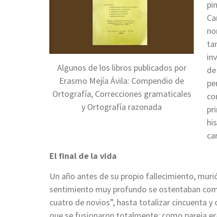
pi
Ca
no
ta
in
Algunos de los libros publicados por
de
Erasmo Mejía Ávila: Compendio de
pe
Ortografía, Correcciones gramaticales
co
y Ortografía razonada
pr
hi
car
El final de la vida
Un año antes de su propio fallecimiento, muri
sentimiento muy profundo se ostentaban com
cuatro de novios”, hasta totalizar cincuenta 
que se fusionaron totalmente; como pareja era