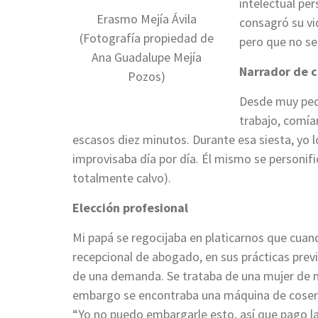
intelectual pe
Erasmo Mejía Ávila
consagró su vi
(Fotografía propiedad de
pero que no se
Ana Guadalupe Mejía
Narrador de 
Pozos)
Desde muy pequ
trabajo, comía
escasos diez minutos. Durante esa siesta, yo
improvisaba día por día. Él mismo se personifi
totalmente calvo).
Elección profesional
Mi papá se regocijaba en platicarnos que cua
recepcional de abogado, en sus prácticas previ
de una demanda. Se trataba de una mujer de m
embargo se encontraba una máquina de coser, 
“Yo no puedo embargarle esto, así que pago la