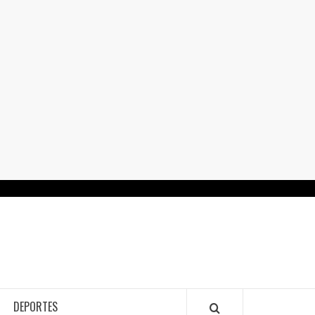
RTALGUANAJUATO.MX
DEPORTES