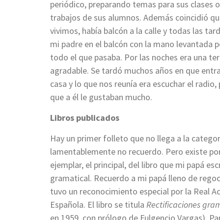
periódico, preparando temas para sus clases o
trabajos de sus alumnos. Además coincidió qu
vivimos, había balcón a la calle y todas las tar
mi padre en el balcón con la mano levantada 
todo el que pasaba. Por las noches era una ter
agradable. Se tardó muchos años en que entrara
casa y lo que nos reunía era escuchar el radi
que a él le gustaban mucho.
Libros publicados
Hay un primer folleto que no llega a la categorí
lamentablemente no recuerdo. Pero existe po
ejemplar, el principal, del libro que mi papá es
gramatical. Recuerdo a mi papá lleno de regoc
tuvo un reconocimiento especial por la Real 
Española. El libro se titula
Rectificaciones gra
en 1959, con prólogo de Fulgencio Vargas)
.
Pa