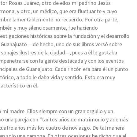
ntor Rosas Juárez, otro de ellos mi padrino Jesús
rmona, y otro, un médico, que era fluctuante y cuyo
mbre lamentablemente no recuerdo. Por otra parte,
mbién y muy silenciosamente, fue haciendo
vestigaciones históricas sobre la fundación y el desarrollo
 Guanajuato —de hecho, uno de sus libros versó sobre
rsonajes ilustres de la ciudad—, pues a él le gustaba
mpenetrarse con la gente destacada y con los eventos
incipales de Guanajuato. Cada rincón era para él un punto
stórico, a todo le daba vida y sentido. Esto era muy
acterístico en él.
ó mi madre. Ellos siempre con un gran orgullo y un
o una pareja con “tantos años de matrimonio y además
y cuatro años más los cuatro de noviazgo. De tal manera
n solo una persona. En otras ocasiones he dicho que al