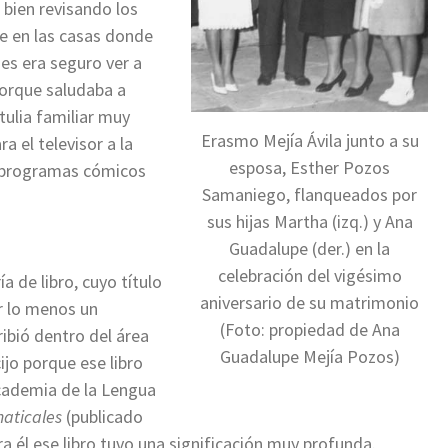
 bien revisando los
e en las casas donde
des era seguro ver a
porque saludaba a
tulia familiar muy
Erasmo Mejía Ávila junto a su
 el televisor a la
esposa, Esther Pozos
o, programas cómicos
Samaniego, flanqueados por
sus hijas Martha (izq.) y Ana
Guadalupe (der.) en la
celebración del vigésimo
a de libro, cuyo título
aniversario de su matrimonio
r lo menos un
(Foto: propiedad de Ana
cribió dentro del área
Guadalupe Mejía Pozos)
ijo porque ese libro
Academia de la Lengua
maticales
(publicado
ra él ese libro tuvo una significación muy profunda.