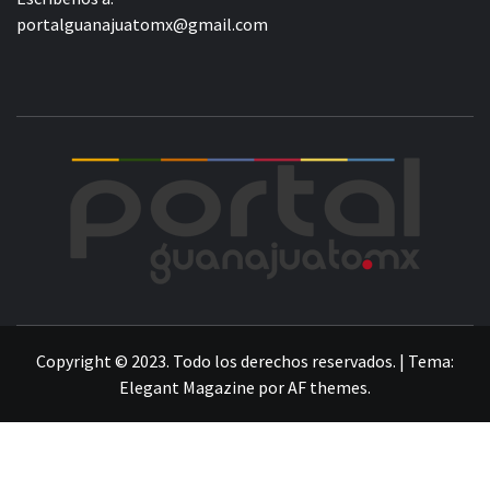
portalguanajuatomx@gmail.com
POR
LA INFORMACIÓN DE GUANAJUATO
Copyright © 2023. Todo los derechos reservados.
|
Tema:
Elegant Magazine
por
AF themes
.