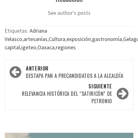
See author's posts
Etiquetas:
Adriana
Velasco
,
artesanías
,
Cultura
,
exposición
,
gastronomía
,
Gelag
capital
,
igeteo
,
Oaxaca
,
regiones
Navegación
ANTERIOR
por
DESTAPA PAN A PRECANDIDATOS A LA ALCALDÍA
las
SIGUIENTE
RELEVANCIA HISTÓRICA DEL “SATIRICÓN” DE
entradas
PETRONIO