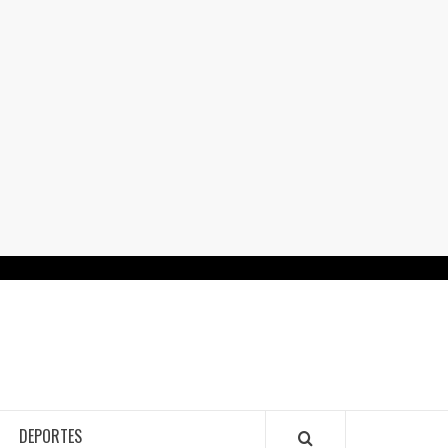
RTALGUANAJUATO.MX
DEPORTES