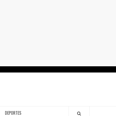
RTALGUANAJUATO.MX
DEPORTES