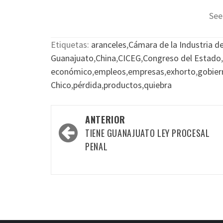
See
Etiquetas:
aranceles
,
Cámara de la Industria d
Guanajuato
,
China
,
CICEG
,
Congreso del Estado
,
económico
,
empleos
,
empresas
,
exhorto
,
gobier
Chico
,
pérdida
,
productos
,
quiebra
Navegación
ANTERIOR
por
TIENE GUANAJUATO LEY PROCESAL
las
PENAL
entradas