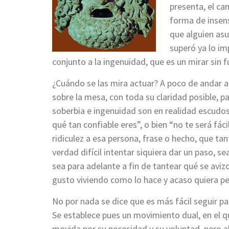
presenta, el ca
forma de insens
que alguien as
superó ya lo im
conjunto a la ingenuidad, que es un mirar sin f
¿Cuándo se las mira actuar? A poco de andar a 
sobre la mesa, con toda su claridad posible, p
soberbia e ingenuidad son en realidad escudo
qué tan confiable eres”, o bien “no te será fá
ridiculez a esa persona, frase o hecho, que tant
verdad difícil intentar siquiera dar un paso, s
sea para adelante a fin de tantear qué se avizo
gusto viviendo como lo hace y acaso quiera pe
No por nada se dice que es más fácil seguir pa
Se establece pues un movimiento dual, en el qu
movida por su necesidad y su voluntad, pero 