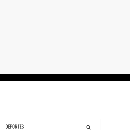
RTALGUANAJUATO.MX
DEPORTES