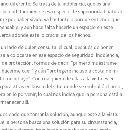
mino diferente. Se trata de la indolencia, que es una
ibilidad, también de esa especie de superioridad natural
ume por haber vivido ya bastante o porque entiende que
pensable, y aun hace falta hacerle un espacio en este
uerza adonde está lo crucial de los hechos.
un lado de quien consulta, el cual, después de poner
asa a colocarse en ese espacio de seguridad. Indolencia,
s de protección, formas de decir: “primero muéstrame
cil hacerme caer” y aún “protegeré incluso a costa de mi
o me influye”. Con cualquiera de ellas a la vista es en
ea para atrás en busca del sitio donde se embrolló el amor,
ra en lo porvenir; lo cual nos indica que la persona está a
rmanecer allí.
deciendo que tomar la solución, aunque esté a la vista.
e la persona busca una solución para su circunstancia,
al mismo tiempo, impulsada por su buena conciencia,