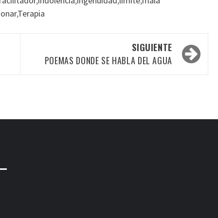
facilitador
,
indolencia
,
ingenuidad
,
límite
,
mala
ionar
,
Terapia
SIGUIENTE
POEMAS DONDE SE HABLA DEL AGUA