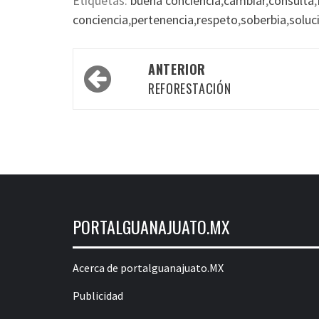
Etiquetas:
buena conciencia
,
cambiar
,
consulta
,
conciencia
,
pertenencia
,
respeto
,
soberbia
,
soluc
Navegación
ANTERIOR
por
REFORESTACIÓN
las
entradas
PORTALGUANAJUATO.MX
Acerca de portalguanajuato.MX
Publicidad