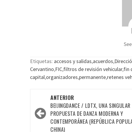
See
Etiquetas:
accesos y salidas
,
acuerdos
,
Direcci
Cervantino
,
FIC
,
filtros de revisión vehicular
,
fin
capital
,
organizadores
,
permanente
,
retenes veh
Navegación
ANTERIOR
por
BEIJINGDANCE / LDTX, UNA SINGULAR
las
PROPUESTA DE DANZA MODERNA Y
CONTEMPORÁNEA (REPÚBLICA POPUL
entradas
CHINA)