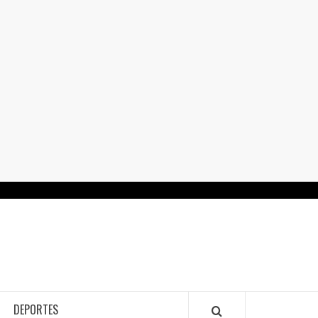
RTALGUANAJUATO.MX
DEPORTES