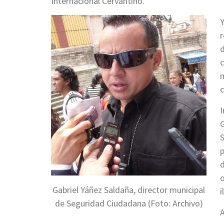
Internacional Cervantino.
Y
r
d
c
c
I
G
S
p
o
Gabriel Yáñez Saldaña, director municipal
i
de Seguridad Ciudadana (Foto: Archivo)
A