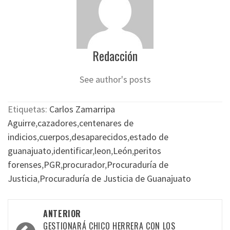
Redacción
See author's posts
Etiquetas:
Carlos Zamarripa
Aguirre
,
cazadores
,
centenares de
indicios
,
cuerpos
,
desaparecidos
,
estado de
guanajuato
,
identificar
,
leon
,
León
,
peritos
forenses
,
PGR
,
procurador
,
Procuraduría de
Justicia
,
Procuraduría de Justicia de Guanajuato
Navegación
ANTERIOR
por
GESTIONARÁ CHICO HERRERA CON LOS