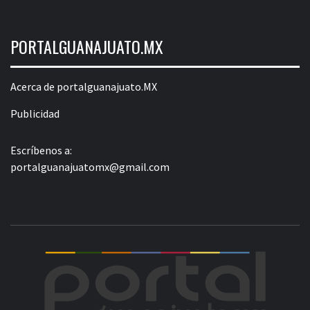
PORTALGUANAJUATO.MX
Acerca de portalguanajuato.MX
Publicidad
Escríbenos a:
portalguanajuatomx@gmail.com
POR