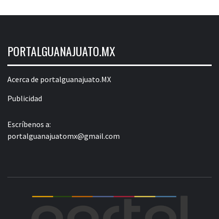
PORTALGUANAJUATO.MX
Acerca de portalguanajuato.MX
Publicidad
Escríbenos a:
portalguanajuatomx@gmail.com
POR