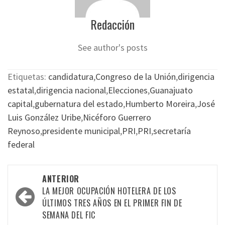
Redacción
See author's posts
Etiquetas:
candidatura
,
Congreso de la Unión
,
dirigencia
estatal
,
dirigencia nacional
,
Elecciones
,
Guanajuato
capital
,
gubernatura del estado
,
Humberto Moreira
,
José
Luis González Uribe
,
Nicéforo Guerrero
Reynoso
,
presidente municipal
,
PRI
,
PRI
,
secretaría
federal
Navegación
ANTERIOR
por
LA MEJOR OCUPACIÓN HOTELERA DE LOS
ÚLTIMOS TRES AÑOS EN EL PRIMER FIN DE
las
SEMANA DEL FIC