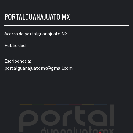
PORTALGUANAJUATO.MX
Acerca de portalguanajuato.MX
Publicidad
Escríbenos a:
portalguanajuatomx@gmail.com
POR