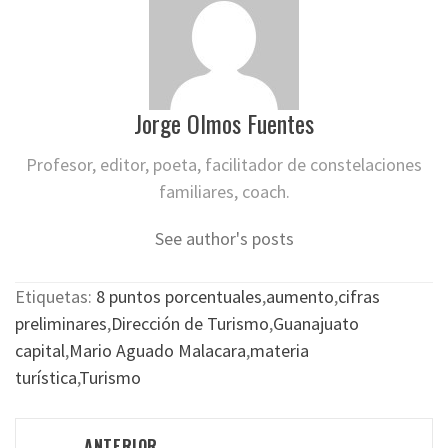
Jorge Olmos Fuentes
Profesor, editor, poeta, facilitador de constelaciones
familiares, coach.
See author's posts
Etiquetas:
8 puntos porcentuales
,
aumento
,
cifras
preliminares
,
Dirección de Turismo
,
Guanajuato
capital
,
Mario Aguado Malacara
,
materia
turística
,
Turismo
Navegación
ANTERIOR