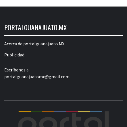
PORTALGUANAJUATO.MX
Acerca de portalguanajuato.MX
Publicidad
Escríbenos a:
portalguanajuatomx@gmail.com
POR