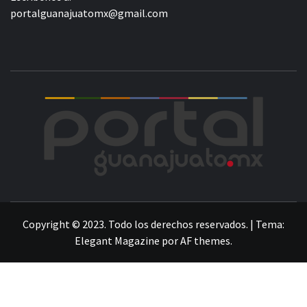
portalguanajuatomx@gmail.com
POR
LA INFORMACIÓN DE GUANAJUATO
Copyright © 2023. Todo los derechos reservados.
|
Tema:
Elegant Magazine
por
AF themes
.