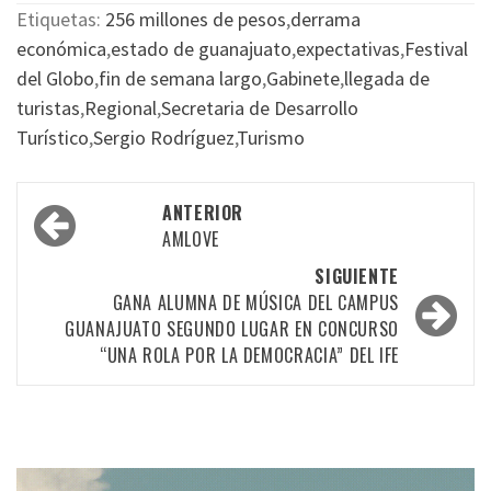
Etiquetas:
256 millones de pesos
,
derrama
económica
,
estado de guanajuato
,
expectativas
,
Festival
del Globo
,
fin de semana largo
,
Gabinete
,
llegada de
turistas
,
Regional
,
Secretaria de Desarrollo
Turístico
,
Sergio Rodríguez
,
Turismo
Navegación
ANTERIOR
por
AMLOVE
las
SIGUIENTE
GANA ALUMNA DE MÚSICA DEL CAMPUS
entradas
GUANAJUATO SEGUNDO LUGAR EN CONCURSO
“UNA ROLA POR LA DEMOCRACIA” DEL IFE