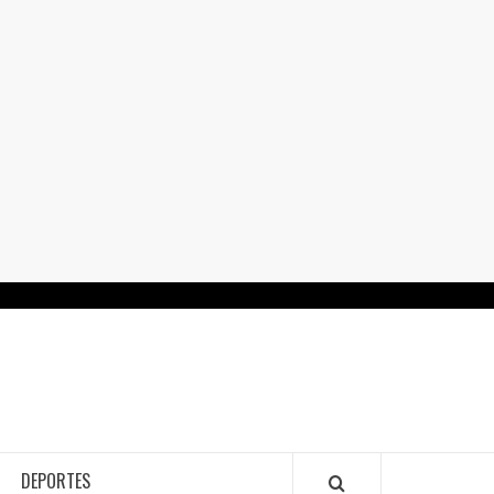
RTALGUANAJUATO.MX
DEPORTES