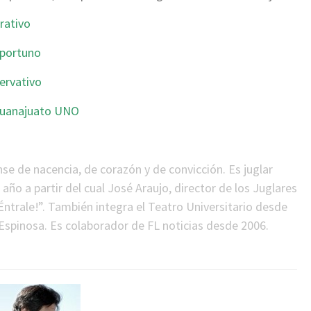
rativo
oportuno
ervativo
 Guanajuato UNO
se de nacencia, de corazón y de convicción. Es juglar
año a partir del cual José Araujo, director de los Juglares
¡Éntrale!”. También integra el Teatro Universitario desde
 Espinosa. Es colaborador de FL noticias desde 2006.