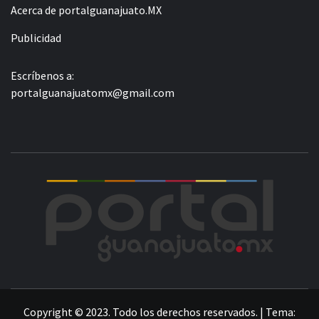
Acerca de portalguanajuato.MX
Publicidad
Escríbenos a:
portalguanajuatomx@gmail.com
POR
LA INFORMACIÓN DE GUANAJUATO
Copyright © 2023. Todo los derechos reservados.
|
Tema: